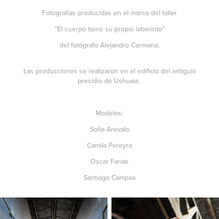
Fotografías producidas en el marco del taller
"
El cuerpo tiene su propio laberinto
"
del fotógrafo
Alejandro Carmona
.
Las producciones se realizaron en el edificio del antiguio
presidio de Ushuaia.
Modelos:
Sofia Arevalo
Camila Pereyra
Oscar Farias
Santiago Campos