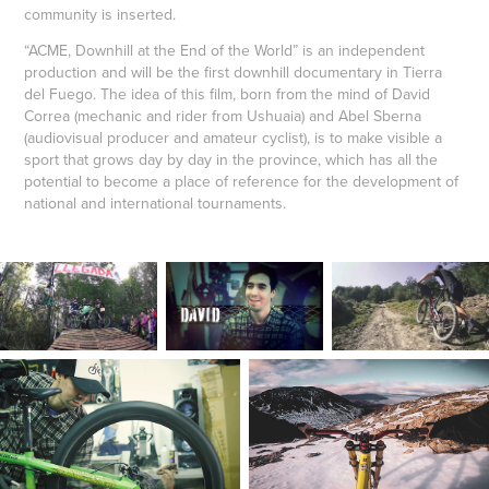
community is inserted.
“ACME, Downhill at the End of the World” is an independent
production and will be the first downhill documentary in Tierra
del Fuego. The idea of this film, born from the mind of David
Correa (mechanic and rider from Ushuaia) and Abel Sberna
(audiovisual producer and amateur cyclist), is to make visible a
sport that grows day by day in the province, which has all the
potential to become a place of reference for the development of
national and international tournaments.